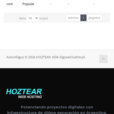
com
Popular
-
-
-
eelmine
1
Järgmine
Näita
kirjeid
Autoriõigus © 2026 HOZTEAR. Kõik õigused kaitstud.
Potenciando proyectos digitales con
infraestructura de última generación en Argentina.