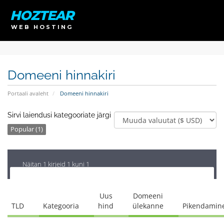
HOZTEAR
WEB HOSTING
Domeeni hinnakiri
Portaali avaleht
Domeeni hinnakiri
Sirvi laiendusi kategooriate järgi
Popular (1)
Näitan 1 kirjeid 1 kuni 1
Uus
Domeeni
TLD
Kategooria
hind
ülekanne
Pikendamin