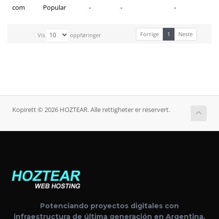
com
Popular
-
-
-
Forrige
1
Neste
Vis
oppføringer
Kopirett © 2026 HOZTEAR. Alle rettigheter er reservert.
Potenciando proyectos digitales con
infraestructura de última generación en Argentina.