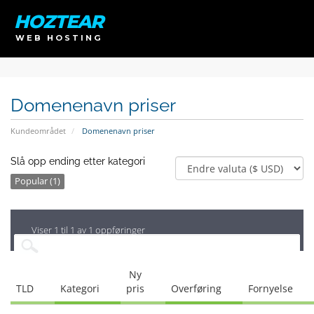
HOZTEAR
WEB HOSTING
Domenenavn priser
Kundeområdet
Domenenavn priser
Slå opp ending etter kategori
Popular (1)
Viser 1 til 1 av 1 oppføringer
Ny
TLD
Kategori
pris
Overføring
Fornyelse