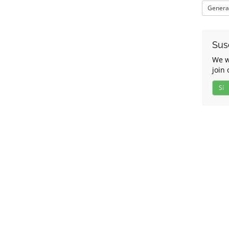
Genera
Sus
We w
join 
Sí