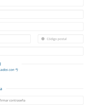
l
cados con *)
ta