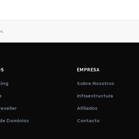
s.
OS
EMPRESA
ing
Sobre Nosotros
e
Infraestructura
eseller
Afiliados
 de Dominios
Contacto