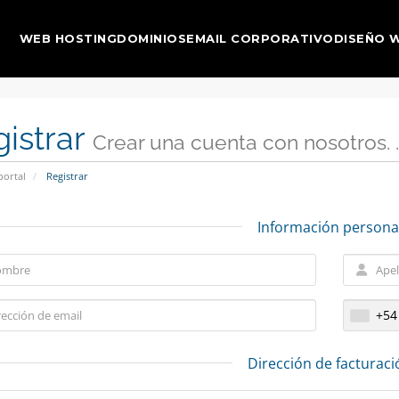
WEB HOSTING
DOMINIOS
EMAIL CORPORATIVO
DISEÑO 
istrar
Crear una cuenta con nosotros. . 
portal
Registrar
Información persona
+54
Dirección de facturaci