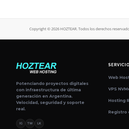
Copyright © 2026 HOZTEAR. Todos los derechos reservado
SERVICI
Web Host
Potenciando proyectos digitales
VPS NVM
con infraestructura de última
generación en Argentina.
Hosting R
Velocidad, seguridad y soporte
real.
Registro
IG
TW
LK